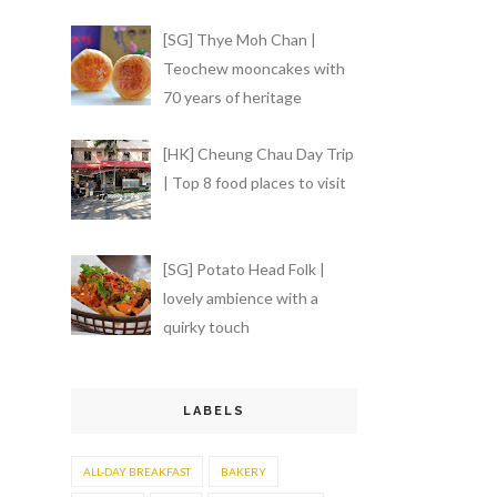
[SG] Thye Moh Chan |
Teochew mooncakes with
70 years of heritage
[HK] Cheung Chau Day Trip
| Top 8 food places to visit
[SG] Potato Head Folk |
lovely ambience with a
quirky touch
LABELS
ALL-DAY BREAKFAST
BAKERY