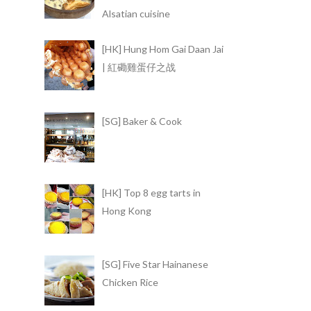
Alsatian cuisine
[HK] Hung Hom Gai Daan Jai
| 紅磡雞蛋仔之战
[SG] Baker & Cook
[HK] Top 8 egg tarts in
Hong Kong
[SG] Five Star Hainanese
Chicken Rice