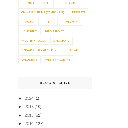
BRUNCH
CAFE
CHINESE CUISINE
CHINESE CUISINE (CANTONESE)
DESSERTS
DIMSUM
HIGH TEA
HONG KONG
LIGHT BITES
MEDIA INVITE
MUST-TRY PLACES
SINGAPORE
SINGAPORE LOCAL CUISINE
THAILAND
VALUE EATS
WESTERN CUISINE
BLOG ARCHIVE
2024
(1)
►
2016
(10)
►
2015
(62)
►
2014
(127)
►