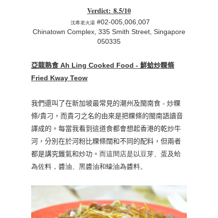
Verdict
:
8.5/10
#02-005,006,007
沈希老火湯
Chinatown Complex, 335 Smith Street, Singapore
050335
亞龍熟食
Ah Ling Cooked Food
- 鮮蛤炒粿條
Fried Kway Teow
我們還叫了在新加坡最常見的潮州及閩南食
-
炒粿
條/貴刁，而貴刁之名的由來是把粿條的閩南語讀音
譯成的。每當我看到這道食都會想起香港的乾炒牛
河，分別在於河粉比粿條闊和不同的配料，但兩者
都是講究鑊氣和炒功。
而這間店是以豆芽、蛋及蛤
為佐料，醬油、黑醬油和蠔油為醬料。