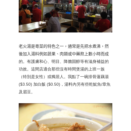
老火湯是粵菜的特色之一，通常是先把水煮沸，然
後加入湯料例如蔬果、肉類或中藥熬上數小時而成
的。有護膚和心、明目、降膽固醇等有滋身補益的
功效。這間店適合那些沒有時間煲湯的上班一族
（特別是女性）或獨居人。我點了一碗排骨蓮藕湯
($3.50) 加白飯 ($0.50)，湯料內另有些乾魷魚/章魚
及眉豆
。