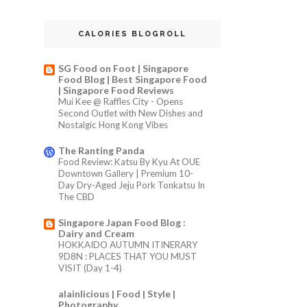
CALORIES BLOGROLL
SG Food on Foot | Singapore
Food Blog | Best Singapore Food
| Singapore Food Reviews
Mui Kee @ Raffles City - Opens
Second Outlet with New Dishes and
Nostalgic Hong Kong Vibes
The Ranting Panda
Food Review: Katsu By Kyu At OUE
Downtown Gallery | Premium 10-
Day Dry-Aged Jeju Pork Tonkatsu In
The CBD
Singapore Japan Food Blog :
Dairy and Cream
HOKKAIDO AUTUMN ITINERARY
9D8N : PLACES THAT YOU MUST
VISIT (Day 1-4)
alainlicious | Food | Style |
Photography