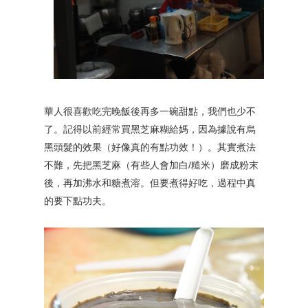
華人很喜歡吃完晚飯後再多一碗甜點，我們也少不
了。記得以前經常買黑芝麻糊給媽，因為據說有烏
黑頭髮的效果（好像真的有點功效！）。其實煮法
不難，先把黑芝麻（有些人會加白/糙米）磨成粉末
後，再加沸水和糖煮溶。但要煮得好吃，過程中真
的要下點功夫。