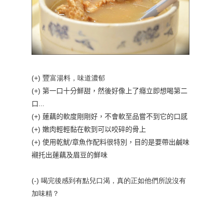
豐
(+)
富湯料，味道濃郁
(+) 第一口十分鮮甜，然後好像上了癮立即想喝第二
口...
(+) 蓮藕的軟度剛剛好，不會軟至品嘗不到它的口感
(+) 嫩肉輕輕黏在軟到可以咬碎的骨上
(+) 使用乾魷/章魚作配料很特別，目的是要帶出鹹味
襯托出蓮藕及眉豆的鮮味
(-) 喝完後感到有點兒口渴，真的正如他們所說沒有
加味精？