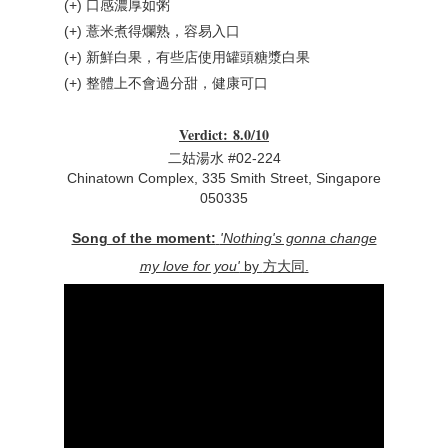
(+) 口感濃厚如粥
(+) 薏米煮得爛熟
，
容易入口
(+) 新鮮白果
，
有些店使用罐頭糖漿白果
(+) 整體上不會過分甜
，
健康可口
Verdict
:
8.0/10
二姑湯水
#02-224
Chinatown Complex, 335 Smith Street, Singapore
050335
Song of the moment:
'Nothing's gonna change
my love for you'
by
方大同
.