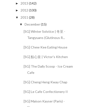
2013
(142)
►
2012
(100)
►
2011
(28)
▼
December
(15)
▼
[SG] Winter Solstice | 冬至 -
Tangyuans (Glutinous R...
[SG] Chew Kee Eating House
[SG] 點心皇 | Victor's Kitchen
[SG] The Daily Scoop - Ice Cream
Cafe
[SG] Cheng Heng Kway Chap
[SG] Le Cafe Confectionery II
[SG] Maison Kayser (Paris) -