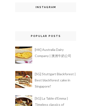
INSTAGRAM
POPULAR POSTS
[HK] Australia Dairy
Company | 澳洲牛奶公司
[SG] Stuttgart Blackforest |
Best blackforest cake in
Singapore?
[SG] La Table d’Emma |
Timeless classics of