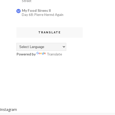
Street
My Food Sirens II
Day 68: Pierre Hermé Again
TRANSLATE
Powered by
Translate
Instagram