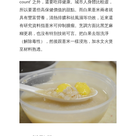
count' 之外
，
還要吃得健康
。
城市人身體比較虛
，
所以
要選些高保健價值的甜點
。
而白果薏米兩者就
具有豐富營養
，
清熱排膿和祛風濕等功效
，
近來還
有研究資料指薏米可抑制腫瘤
。
烹調方面比黑芝麻
糊更易
，
也沒有特別技術可言
。
把白果去殼洗淨
（解除毒性）
，
然後跟薏米一樣浸泡
，
加水文火煲
至材料熟透
。