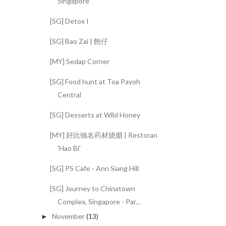
Singapore
[SG] Detox I
[SG] Bao Zai | 飽仔
[MY] Sedap Corner
[SG] Food hunt at Toa Payoh
Central
[SG] Desserts at Wild Honey
[MY] 好比驰名药材烧腊 | Restoran
'Hao Bi'
[SG] PS Cafe - Ann Siang Hill
[SG] Journey to Chinatown
Complex, Singapore - Par...
November
(13)
►