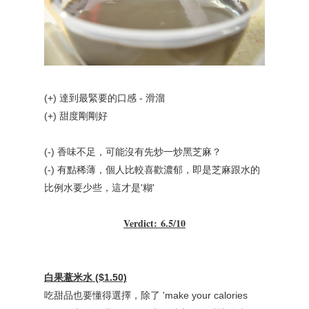
(+) 達到最緊要的口感 - 滑溜
(+) 甜度剛剛好
(-) 香味不足，可能沒有先炒一炒黑芝麻？
(-) 有點稀薄，個人比較喜歡濃郁，即是芝麻跟水的
比例水要少些，這才是'糊'
Verdict
:
6.5/10
白果薏米水 ($1.50)
吃甜品也要懂得選擇
，
除了 'make your calories