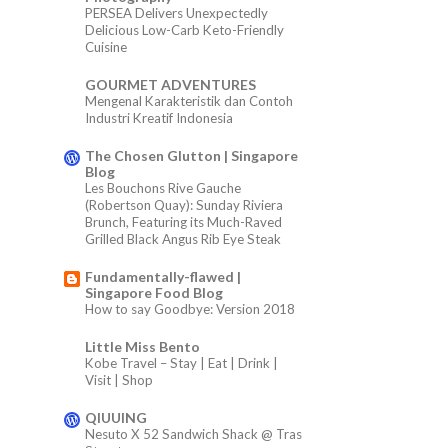
PERSEA Delivers Unexpectedly
Delicious Low-Carb Keto-Friendly
Cuisine
GOURMET ADVENTURES
Mengenal Karakteristik dan Contoh
Industri Kreatif Indonesia
The Chosen Glutton | Singapore
Blog
Les Bouchons Rive Gauche
(Robertson Quay): Sunday Riviera
Brunch, Featuring its Much-Raved
Grilled Black Angus Rib Eye Steak
Fundamentally-flawed |
Singapore Food Blog
How to say Goodbye: Version 2018
Little Miss Bento
Kobe Travel – Stay | Eat | Drink |
Visit | Shop
QIUUING
Nesuto X 52 Sandwich Shack @ Tras