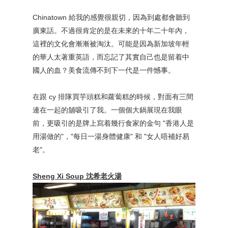
Chinatown 給我的感覺很親切，因為到處都會聽到
廣東話。不過很肯定的是在未來的十年二十年內，
這裡的文化會漸漸被淘汰。可能是因為新加坡年輕
的華人太著重英語，而忘記了其實自己也是留着中
國人的血？美食流傳不到下一代是一件憾事。
在跟 cy 排隊買芋頭糕和蘿蔔糕的時候，對面有三間
連在一起的舖吸引了我。一個個大鍋展現在我眼
前，更吸引的是牌上寫着幾行食家的金句 "香港人是
用湯做的"，"每日一湯身體健康" 和 "女人唔補好易
老"。
Sheng Xi Soup 沈希老火湯